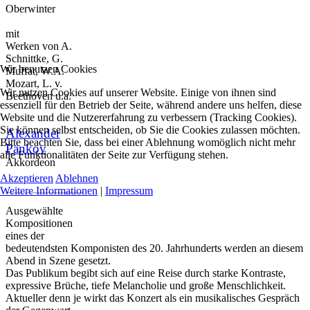
Oberwinter
mit
Werken von A.
Schnittke, G.
Wir benutzen Cookies
Muffat, W.A.
Mozart, L. v.
Wir nutzen Cookies auf unserer Website. Einige von ihnen sind
Beethoven u.a.
essenziell für den Betrieb der Seite, während andere uns helfen, diese
Website und die Nutzererfahrung zu verbessern (Tracking Cookies).
Sie können selbst entscheiden, ob Sie die Cookies zulassen möchten.
Alexander
Bitte beachten Sie, dass bei einer Ablehnung womöglich nicht mehr
Pankov
alle Funktionalitäten der Seite zur Verfügung stehen.
Akkordeon
Akzeptieren
Ablehnen
Weitere Informationen
|
Impressum
Ausgewählte
Kompositionen
eines der
bedeutendsten Komponisten des 20. Jahrhunderts werden an diesem
Abend in Szene gesetzt.
Das Publikum begibt sich auf eine Reise durch starke Kontraste,
expressive Brüche, tiefe Melancholie und große Menschlichkeit.
Aktueller denn je wirkt das Konzert als ein musikalisches Gespräch