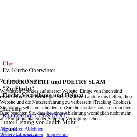
Uhr
Ev. Kirche Oberwinter
Wir benutzen Cookies
CHORKONZERT und POETRY SLAM
"Zu:Flucht"
Wir nutzen Cookies auf unserer Website. Einige von ihnen sind
Flucht, Vertreibung und Heimat
essenziell für den Betrieb der Seite, während andere uns helfen, diese
Website und die Nutzererfahrung zu verbessern (Tracking Cookies).
Sie können selbst entscheiden, ob Sie die Cookies zulassen möchten.
mit dem
Bitte beachten Sie, dass bei einer Ablehnung womöglich nicht mehr
Kammerchor CONSTANT
alle Funktionalitäten der Seite zur Verfügung stehen.
unter Leitung von Judith Mohr
und
Akzeptieren
Ablehnen
Weitere Informationen
|
Impressum
Dilara Yüsek