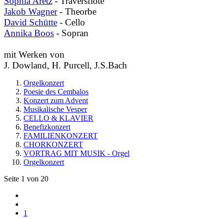
Sophia Aretz
- Traversflöte
Jakob Wagner
- Theorbe
David Schütte
- Cello
Annika Boos
- Sopran
mit Werken von
J. Dowland, H. Purcell, J.S.Bach
Orgelkonzert
Poesie des Cembalos
Konzert zum Advent
Musikalische Vesper
CELLO & KLAVIER
Benefizkonzert
FAMILIENKONZERT
CHORKONZERT
VORTRAG MIT MUSIK - Orgel
Orgelkonzert
Seite 1 von 20
1