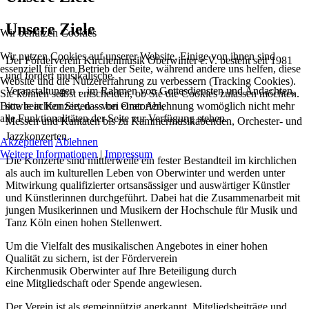
Unsere Ziele
Wir benutzen Cookies
Wir nutzen Cookies auf unserer Website. Einige von ihnen sind
Der Förderverein Kirchenmusik Oberwinter e.V. besteht seit 1981
essenziell für den Betrieb der Seite, während andere uns helfen, diese
und fördert
musikalische
Website und die Nutzererfahrung zu verbessern (Tracking Cookies).
Veranstaltungen -
im Rahmen von Gottesdiensten
und Andachten,
Sie können selbst entscheiden, ob Sie die Cookies zulassen möchten.
sowie in Konzerten
–
von Oratorien,
Bitte beachten Sie, dass bei einer Ablehnung womöglich nicht mehr
alle Funktionalitäten der Seite zur Verfügung stehen.
Messen und Kantaten bis zu Kammermusikabenden,
Orchester- und
Jazzkonzerten.
Akzeptieren
Ablehnen
Weitere Informationen
|
Impressum
Die Konzerte sind mittlerweile ein fester Bestandteil im kirchlichen
als auch im kulturellen Leben von Oberwinter und werden
unter
Mitwirkung qualifizierter ortsansässiger und auswärtiger Künstler
und Künstlerinnen durchgeführt.
Dabei hat die Zusammenarbeit mit
jungen
Musikerinnen und Musikern der Hochschule für Musik
und
Tanz Köln einen hohen Stellenwert.
Um die Vielfalt des musikalischen Angebotes in einer
hohen
Qualität zu sichern, ist der
Förderverein
Kirchenmusik
Oberwinter
auf Ihre Beteiligung durch
eine
Mitgliedschaft oder Spende angewiesen.
Der Verein ist als gemeinnützig anerkannt.
Mitgliedsbeiträge und