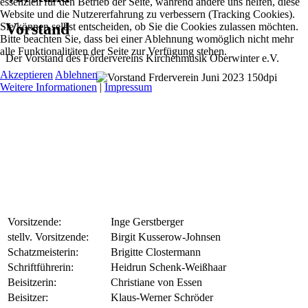
essenziell für den Betrieb der Seite, während andere uns helfen, diese
Website und die Nutzererfahrung zu verbessern (Tracking Cookies).
Vorstand
Sie können selbst entscheiden, ob Sie die Cookies zulassen möchten.
Bitte beachten Sie, dass bei einer Ablehnung womöglich nicht mehr
alle Funktionalitäten der Seite zur Verfügung stehen.
Der Vorstand des Fördervereins Kirchenmusik Oberwinter e.V.
Akzeptieren
Ablehnen
Weitere Informationen
|
Impressum
Vorsitzende:
Inge Gerstberger
stellv. Vorsitzende:
Birgit Kusserow-Johnsen
Schatzmeisterin:
Brigitte Clostermann
Schriftführerin:
Heidrun Schenk-Weißhaar
Beisitzerin:
Christiane von Essen
Beisitzer:
Klaus-Werner Schröder